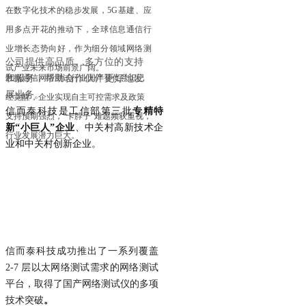
在数字化技术的稳步发展，5G基建、应
用多点开花的推动下，全球信息通信行
业增长态势向好，作为细分领域网络测
公司提供高品质、多方位的支持
试产业未来市场前景广阔。
数据通信网络测试行业国产替代意识已
和服务，帮助合作伙伴更好地发
展业务。
经觉醒，企业实现自主可控需求及政策
信而泰科技是工信部第三批
专精特
支持预期强烈，“卡脖子”难题频获重视，
新“小巨人”企业
、中关村高新技术企
行业发展潜力巨大。
业和中关村创新企业。
信而泰科技成功推出了一系列覆盖
2-7 层以太网络测试需求的网络测试
平台，取得了国产网络测试仪的多项
技术突破
。