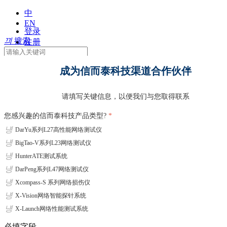
中
EN
登录
끠
搜索
注册
成为信而泰科技渠道合作伙伴
请填写关键信息，以便我们与您取得联系
您感兴趣的信而泰科技产品类型?
*
首页
首页
넁
DarYu系列L27高性能网络测试仪
넁
BigTao-V系列L23网络测试仪
产品中心
产品中心
넁
HunterATE测试系统
넁
DarPeng系列L47网络测试仪
解决方案
DarYu系列L27网络测试仪
解决方案
넁
Xcompass-S 系列网络损伤仪
넁
X-Vision网络智能探针系统
行业应用
BigTao系列L27网络测试仪
网络损伤仿真测试
行业应用
넁
X-Launch网络性能测试系统
服务与支持
DarPeng网络应用安全测试仪
高速以太网测试
网络设备制造商
服务与支
必填字段