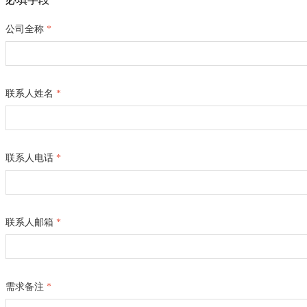
公司全称
*
持
关于我们
Xcompass网络损伤仿真平台
应用仿真测试
电信运营商
关于我们
HunterATE生产测试平台
产线流量测试
高校实验室与测试教学应用
产品试用申请
公司介绍
联系人姓名
*
X-Launch网络性能测试系统
测试自动化
电力行业以太网测试
专业测试服务
新闻动态
X-Vision网络智能探针系统
5G承载网测试
认证测试与计量校准
资料下载
合作伙伴招募
联系人电话
*
5G核心网测试
售后服务
加入我们
渠道合作伙伴招
汽车&工业以太网测试
联系我们
联系人邮箱
*
IPv6协议一致性测试
需求备注
*