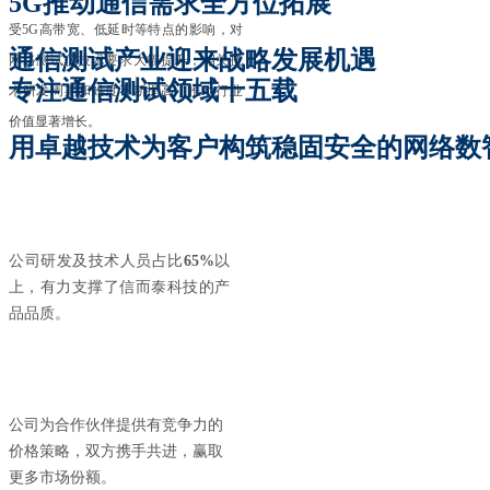
5G推动通信需求全方位拓展
受5G高带宽、低延时等特点的影响，对
通信测试产业迎来战略发展机遇
网络测试仪技术要求大幅提升，相关技
专注通信测试领域十五载
术研发周期和难度不断提高，推动行业
价值显著增长。
用卓越技术为客户构筑稳固安全的网络数
公司研发及技术人员
占比
65%
以
上，
有力支撑了
信而泰科技的产
品品质
。
公司为合作伙伴提供有竞争力的
价格策略，双方携手共进，赢取
更多市场份额。