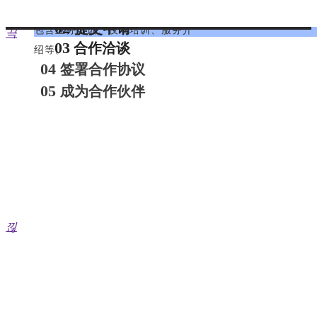
01
填写申请
伴免费提供不同方式的培训服务，
微信公众号
02
提交申请
包含业务培训、技术培训、服务介
끅
03
合作洽谈
绍等。
04
签署合作协议
05
成为合作伙伴
官方微博
sales@xinertel.com（产品咨询）
support@xinertel.com（技术咨询）
낂